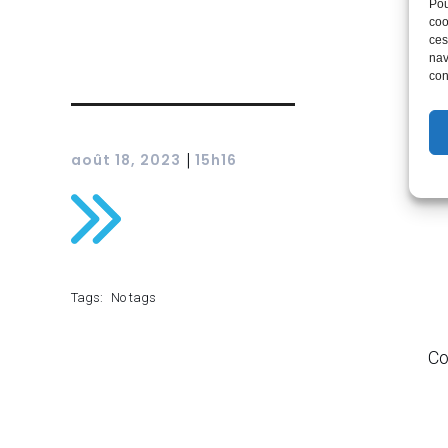
Pou
coo
ces
nav
con
|
août 18, 2023
15h16
Tags:
No tags
Co