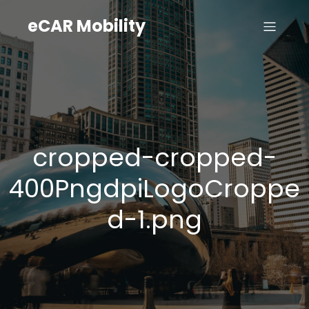
eCAR Mobility
cropped-cropped-
400PngdpiLogoCroppe
d-1.png